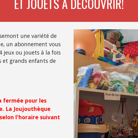
ET JOUETS À DÉCOUVRIR!
semont une variété de
que, un abonnement vous
 jeux ou jouets à la fois
s et grands enfants de
a fermée pour les
e. La Joujouthèque
selon l'horaire suivant